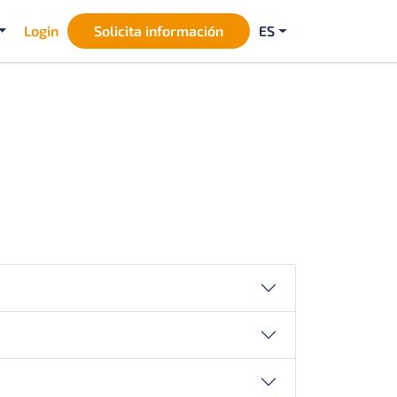
Login
Solicita información
ES