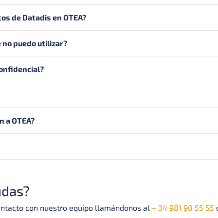
tos de Datadis en OTEA?
 no puedo utilizar?
onfidencial?
ón a OTEA?
udas?
contacto con nuestro equipo llamándonos al
+ 34 981 90 55 55
o